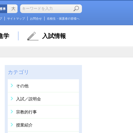
プ
サイトマップ
お問合せ
在校生・保護者の皆様へ
進学
入試情報
カテゴリ
その他
入試／説明会
宗教的行事
授業紹介