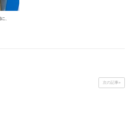
切に、
次の記事»