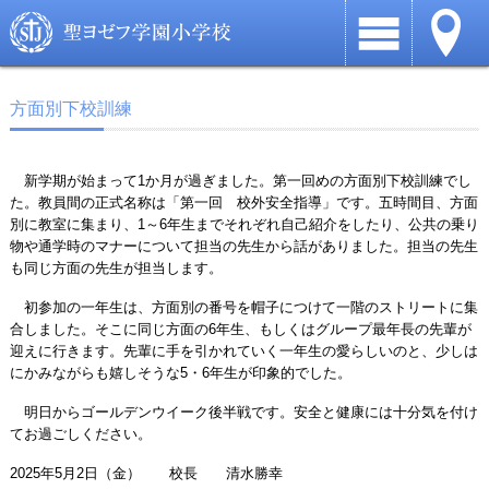
方面別下校訓練
新学期が始まって1か月が過ぎました。第一回めの方面別下校訓練でし
た。教員間の正式名称は「第一回 校外安全指導」です。五時間目、方面
別に教室に集まり、1～6年生までそれぞれ自己紹介をしたり、公共の乗り
物や通学時のマナーについて担当の先生から話がありました。担当の先生
も同じ方面の先生が担当します。
初参加の一年生は、方面別の番号を帽子につけて一階のストリートに集
合しました。そこに同じ方面の6年生、もしくはグループ最年長の先輩が
迎えに行きます。先輩に手を引かれていく一年生の愛らしいのと、少しは
にかみながらも嬉しそうな5・6年生が印象的でした。
明日からゴールデンウイーク後半戦です。安全と健康には十分気を付け
てお過ごしください。
2025年5月2日（金） 校長 清水勝幸