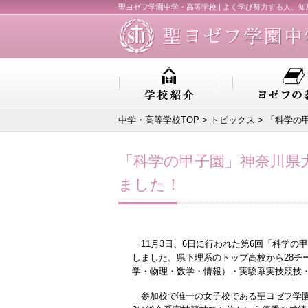
聖ヨゼフ学園中学・高等学校 | よく学び努力する人、
中学・高等学校TOP
>
トピックス
> 「科学の
「科学の甲子園」神奈川県
ました！
11月3日、6日に行われた第6回「科学の
しました。県下理系のトップ高校から28チ
学・物理・数学・情報）・実験系実技競技
参加校で唯一の女子校である聖ヨゼフ学園