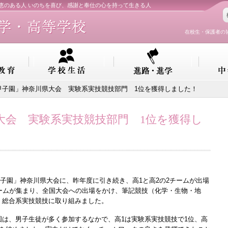
知恵のある人 いのちを喜び、感謝と奉仕の心を持って生きる人
在校生・保護者の
甲子園」神奈川県大会 実験系実技競技部門 1位を獲得しました！
大会 実験系実技競技部門 1位を獲得し
甲子園」神奈川県大会に、昨年度に引き続き、高1と高2の2チームが出場
ームが集まり、全国大会への出場をかけ、筆記競技（化学・生物・地
・総合系実技競技に取り組みました。
は、男子生徒が多く参加するなかで、高1は実験系実技競技で1位、高