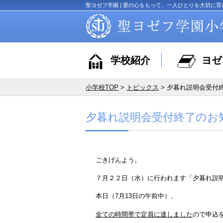
聖ヨゼフ学園 | 愛の心をもって、一人ひとりを大切に育
学校紹介
ヨゼ
小学校TOP
>
トピックス
> 夕暮れ説明会受付
夕暮れ説明会受付終了のお
ごきげんよう。
７月２２日（水）に行われます「夕暮れ説
本日（7月13日の午前中）、
全ての時間帯で定員に達しました
ので申込