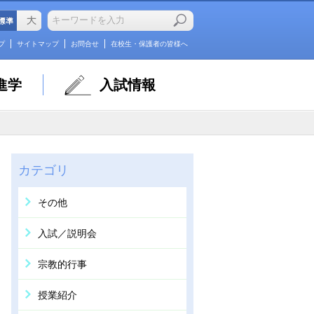
プ
サイトマップ
お問合せ
在校生・保護者の皆様へ
進学
入試情報
カテゴリ
その他
入試／説明会
宗教的行事
授業紹介