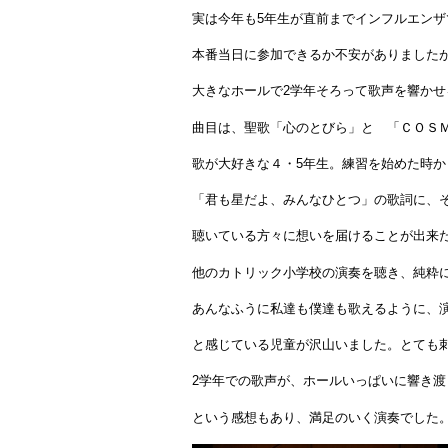
実は今年も5年生が直前までインフルエン
本番当日に参加できるか不安がありました
大きなホールで2学年そろって歌声を響かせ
曲目は、聖歌「心のとびら」と 「ＣＯＳ
歌が大好きな４・5年生。練習を始めた時
「君も星だよ、みんなひとつ」の歌詞に、
聴いている方々に想いを届けることが出来
他のカトリック小学校の演奏を聴き、純粋
あんなふうに私達も僕達も歌えるように、
と感じている児童が沢山いました。とても
2学年での歌声が、ホールいっぱいに響き
という感想もあり、満足のいく演奏でした