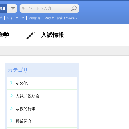
プ
サイトマップ
お問合せ
在校生・保護者の皆様へ
進学
入試情報
カテゴリ
その他
入試／説明会
宗教的行事
授業紹介