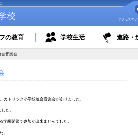
む
アクセスマッ
フの教育
学校生活
進路・
連合音楽会
会
て、カトリック小学校連合音楽会がありました。
ました。
よる学級閉鎖で参加が出来ませんでした。
た。