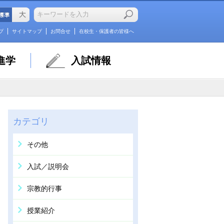
プ
サイトマップ
お問合せ
在校生・保護者の皆様へ
進学
入試情報
カテゴリ
その他
入試／説明会
宗教的行事
授業紹介