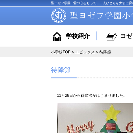
聖ヨゼフ学園 | 愛の心をもって、一人ひとりを大切に育
学校紹介
ヨゼ
小学校TOP
>
トピックス
> 待降節
待降節
11月29日から待降節がはじまりました。