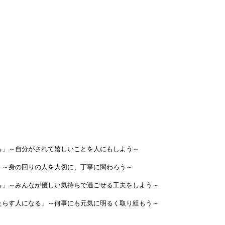
る」～自分がされて嬉しいことを人にもしよう～
」～身の回りの人を大切に、丁寧に関わろう～
る」～みんなが優しい気持ちで過ごせる工夫をしよう～
たらす人になる」～何事にも元気に明るく取り組もう～