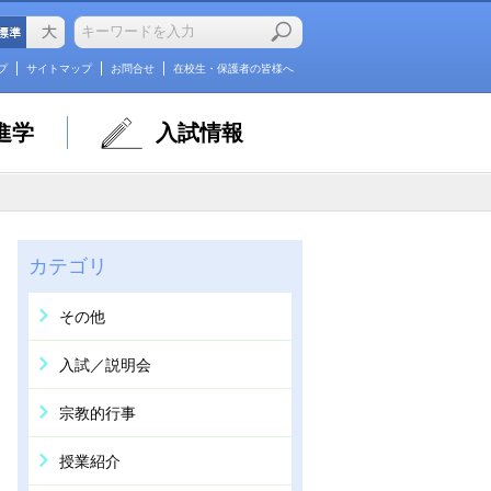
プ
サイトマップ
お問合せ
在校生・保護者の皆様へ
進学
入試情報
カテゴリ
その他
入試／説明会
宗教的行事
授業紹介