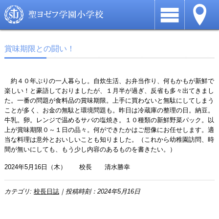
賞味期限との闘い！
約４０年ぶりの一人暮らし。自炊生活、お弁当作り、何もかもが新鮮で
楽しい！と豪語しておりましたが、１月半が過ぎ、反省も多々出てきまし
た。一番の問題が食料品の賞味期限。上手に買わないと無駄にしてしまう
ことが多く、お金の無駄と環境問題も。昨日は冷蔵庫の整理の日。納豆。
牛乳。卵。レンジで温めるサバの塩焼き。１０種類の新鮮野菜パック。以
上が賞味期限０～１日の品々。何ができたかはご想像にお任せします。適
当な料理は意外とおいしいことも知りました。（これから幼稚園訪問、時
間が無いにしても、もう少し内容のあるものを書きたい。）
2024年5月16日（木） 校長 清水勝幸
カテゴリ:
校長日誌
｜投稿時刻：2024年5月16日