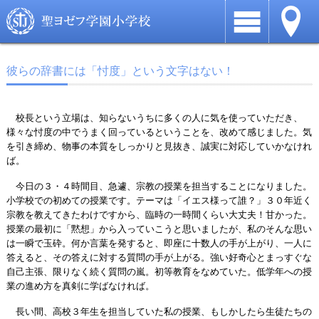
彼らの辞書には「忖度」という文字はない！
校長という立場は、知らないうちに多くの人に気を使っていただき、
様々な忖度の中でうまく回っているということを、改めて感じました。気
を引き締め、物事の本質をしっかりと見抜き、誠実に対応していかなけれ
ば。
今日の３・４時間目、急遽、宗教の授業を担当することになりました。
小学校での初めての授業です。テーマは「イエス様って誰？」３０年近く
宗教を教えてきたわけですから、臨時の一時間くらい大丈夫！甘かった。
授業の最初に「黙想」から入っていこうと思いましたが、私のそんな思い
は一瞬で玉砕。何か言葉を発すると、即座に十数人の手が上がり、一人に
答えると、その答えに対する質問の手が上がる。強い好奇心とまっすぐな
自己主張、限りなく続く質問の嵐。初等教育をなめていた。低学年への授
業の進め方を真剣に学ばなければ。
長い間、高校３年生を担当していた私の授業、もしかしたら生徒たちの