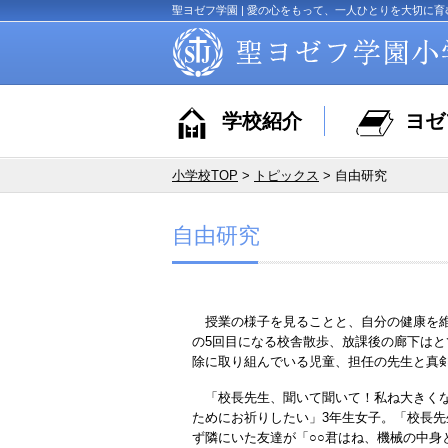
聖ヨゼフ学園 | 愛の心をもって、一人ひとりを大切に育
学校紹介
ヨゼ
小学校TOP
>
トピックス
> 自由研究
自由研究
授業の様子を見ることと、自分の健康を維
の5回目になる校舎散歩、放課後の廊下は
除に取り組んでいる児童、担任の先生と真
「校長先生、聞いて聞いて！私ね大きくな
ためにお祈りしたい」3年生女子。「校長先
ず隣にいた友達が「○○君はね、機械の中