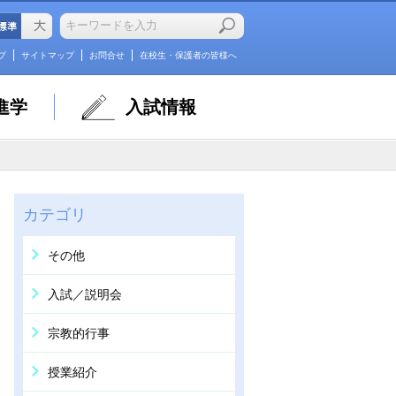
プ
サイトマップ
お問合せ
在校生・保護者の皆様へ
進学
入試情報
カテゴリ
その他
入試／説明会
宗教的行事
授業紹介