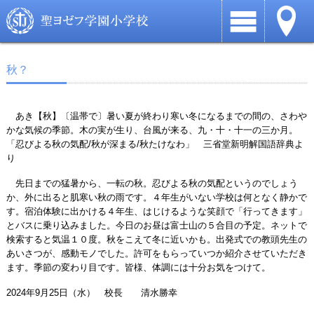
秋？
あき【秋】〔温帯で〕暑い夏が終わり寒い冬になるまでの間の、さわや
かな気候の季節。木の実が生り、台風が来る、九・十・十一の三か月。
「忍びよる秋の気配/秋が深まる/秋たけなわ」 三省堂新明解国語辞典よ
り
先日までの猛暑から、一転の秋。忍びよる秋の気配というのでしょう
か、外に出ると肌寒い秋の雨です。４年生がいない学校は何となく静かで
す。宿泊体験に出かける４年生、はじけるような笑顔で「行ってきます」
とバスに乗り込みました。今日のお昼は富士山の５合目の予定。ネットで
検索すると気温１０度。秋をこえて冬に近いかも。出発式での教頭先生の
あいさつが、感動モノでした。許可をもらっていつか紹介させていただき
ます。季節の変わり目です。皆様、体調には十分お気をつけて。
2024年9月25日（水） 校長 清水勝幸