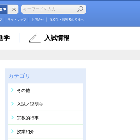
プ
サイトマップ
お問合せ
在校生・保護者の皆様へ
進学
入試情報
カテゴリ
その他
入試／説明会
宗教的行事
授業紹介