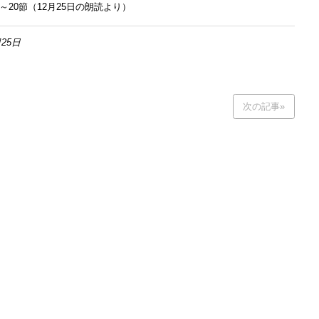
20節（12月25日の朗読より）
25日
次の記事»