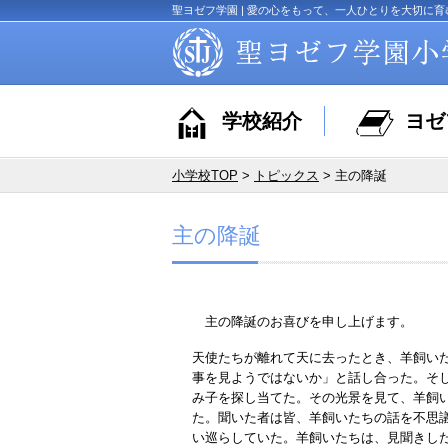
聖ヨゼフ学園 | 愛の心をもって、一人ひとりを大切に育
学校紹介
ヨゼ
小学校TOP
>
トピックス
> 主の降誕
主の降誕
主の降誕のお喜びを申し上げます。
天使たちが離れて天に去ったとき、羊飼い
事を見ようではないか」と話し合った。そ
み子を探し当てた。その光景を見て、羊飼
た。聞いた者は皆、羊飼いたちの話を不思
い巡らしていた。羊飼いたちは、見聞きし