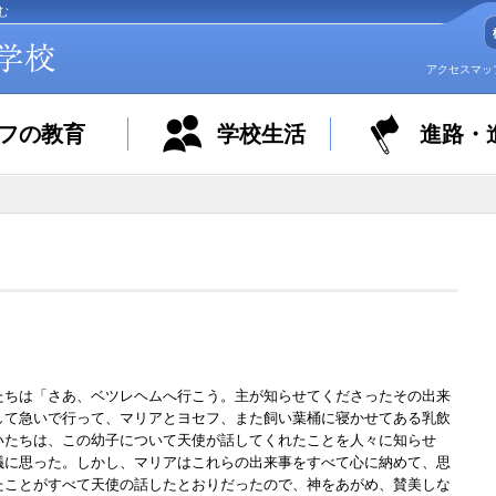
む
アクセスマッ
フの教育
学校生活
進路・
たちは「さあ、ベツレヘムへ行こう。主が知らせてくださったその出来
して急いで行って、マリアとヨセフ、また飼い葉桶に寝かせてある乳飲
いたちは、この幼子について天使が話してくれたことを人々に知らせ
議に思った。しかし、マリアはこれらの出来事をすべて心に納めて、思
たことがすべて天使の話したとおりだったので、神をあがめ、賛美しな