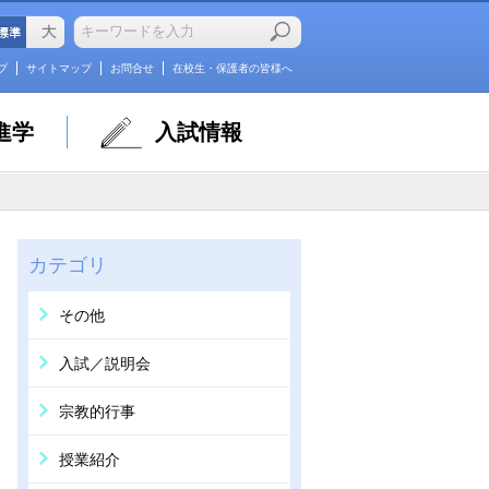
プ
サイトマップ
お問合せ
在校生・保護者の皆様へ
進学
入試情報
カテゴリ
その他
入試／説明会
宗教的行事
授業紹介