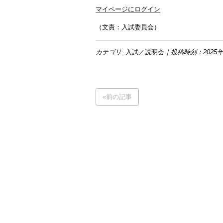
マイページにログイン
（文責：入試委員会）
カテゴリ:
入試／説明会
｜投稿時刻：2025年
«前の記事