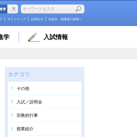
プ
サイトマップ
お問合せ
在校生・保護者の皆様へ
進学
入試情報
カテゴリ
その他
入試／説明会
宗教的行事
授業紹介