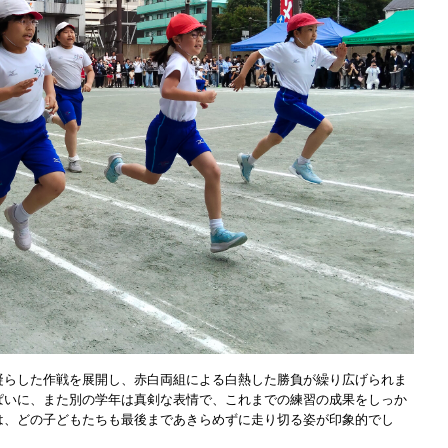
凝らした作戦を展開し、赤白両組による白熱した勝負が繰り広げられま
ぱいに、また別の学年は真剣な表情で、これまでの練習の成果をしっか
は、どの子どもたちも最後まであきらめずに走り切る姿が印象的でし