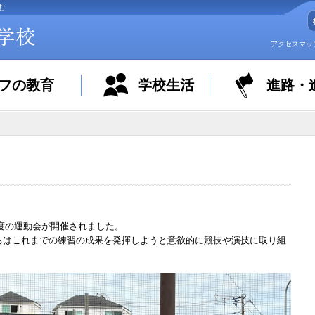
む
アクセスマッ
フの教育
学校生活
進路・
度の運動会が開催されました。
ちはこれまでの練習の成果を発揮しようと意欲的に競技や演技に取り組