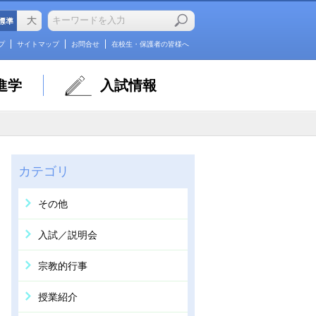
プ
サイトマップ
お問合せ
在校生・保護者の皆様へ
進学
入試情報
カテゴリ
その他
入試／説明会
宗教的行事
授業紹介