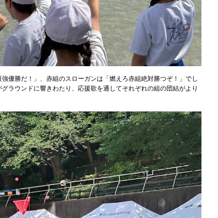
最強優勝だ！」、赤組のスローガンは「燃えろ赤組絶対勝つぞ！」でし
がグラウンドに響きわたり、応援歌を通してそれぞれの組の団結がより