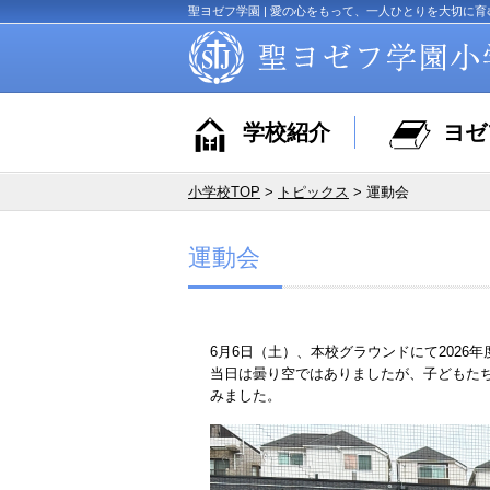
聖ヨゼフ学園 | 愛の心をもって、一人ひとりを大切に育
学校紹介
ヨゼ
小学校TOP
>
トピックス
> 運動会
運動会
6
月
6
日（土）、本校グラウンドにて
2026
年
当日は曇り空ではありましたが、子どもた
みました。