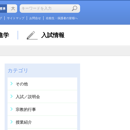
プ
サイトマップ
お問合せ
在校生・保護者の皆様へ
進学
入試情報
カテゴリ
その他
入試／説明会
宗教的行事
授業紹介