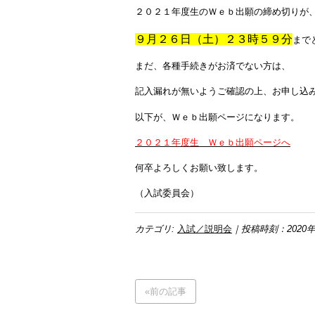
２０２１年度生のＷｅｂ出願の締め切りが
９月２６日（土）２３時５９分
まで
まだ、各種手続きがお済でない方は、
記入漏れが無いようご確認の上、お申し込
以下が、Ｗｅｂ出願ページになります。
２０２１年度生 Ｗｅｂ出願ページへ
何卒よろしくお願い致します。
（入試委員会）
カテゴリ:
入試／説明会
｜投稿時刻：2020年
«前の記事