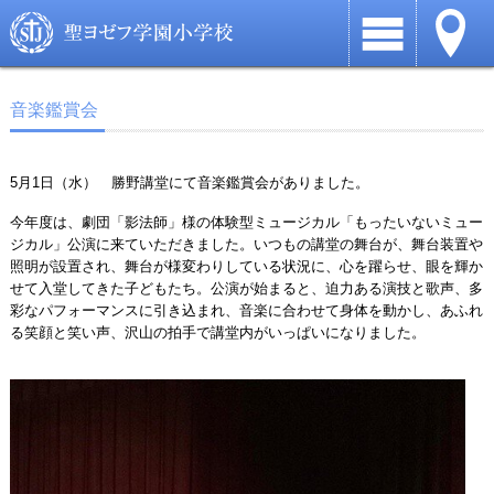
音楽鑑賞会
5
月
1
日（水） 勝野講堂にて音楽鑑賞会がありました。
今年度は、劇団「影法師」様の体験型ミュージカル「もったいないミュー
ジカル」公演に来ていただきました。いつもの講堂の舞台が、舞台装置や
照明が設置され、舞台が様変わりしている状況に、心を躍らせ、眼を輝か
せて入堂してきた子どもたち。公演が始まると、迫力ある演技と歌声、多
彩なパフォーマンスに引き込まれ、音楽に合わせて身体を動かし、あふれ
る笑顔と笑い声、沢山の拍手で講堂内がいっぱいになりました。