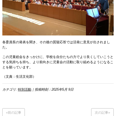
各委員長の発表を聞き、その後の質疑応答では活発に意見が出されまし
た。
この児童総会をきっかけに、学校を自分たちの力でより良くしていこうと
する気持ちを持ち、より前向きに児童会の活動に取り組めるようになるこ
とを願っています。
（文責：生活文化部）
カテゴリ:
特別活動
｜投稿時刻：2025年5月 9日
«前の記事
次の記事»